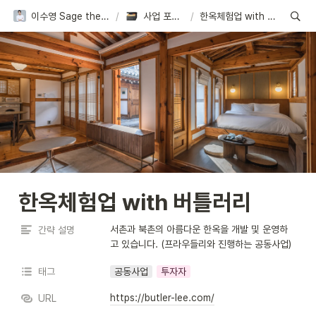
이수영 Sage the Entrepreneur
/
사업 포트폴리오
/
한옥체험업 with 버틀러리
한옥체험업 with 버틀러리
서촌과 북촌의 아름다운 한옥을 개발 및 운영하
간략 설명
고 있습니다. (프라우들리와 진행하는 공동사업)
태그
공동사업
투자자
https://butler-lee.com/
URL