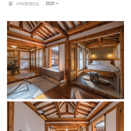
2021 ~
시작(참여)년도